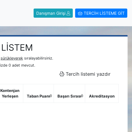
Danışman Girişi
TERCİH LİSTEME GİT
 LİSTEM
i
sürükleyerek
sıralayabilirsiniz.
nizde 0 adet mevcut.
Tercih listemi yazdır
Kontenjan
Yerleşen
Taban Puanı
Başarı Sırası
Akreditasyon